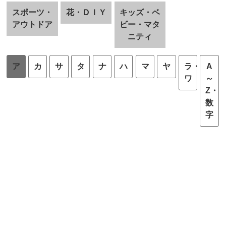
スポーツ・
花・ＤＩＹ
キッズ・ベ
アウトドア
ビー・マタ
ニティ
ア
カ
サ
タ
ナ
ハ
マ
ヤ
ラ・
A
ワ
～
Z・
数
字